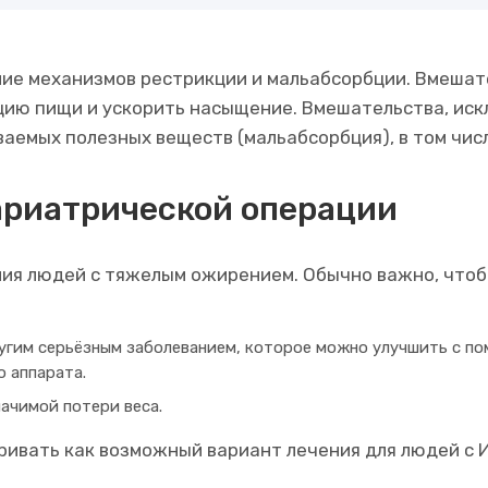
ние механизмов рестрикции и мальабсорбции. Вмеша
рцию пищи и ускорить насыщение. Вмешательства, ис
аемых полезных веществ (мальабсорбция), в том чис
ариатрической операции
ния людей с тяжелым ожирением. Обычно важно, что
другим серьёзным заболеванием, которое можно улучшить с п
о аппарата.
ачимой потери веса.
вать как возможный вариант лечения для людей с ИМ