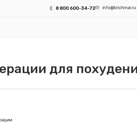
info@krichmar.ru
8 800 600-34-72
ерации для похуден
рации