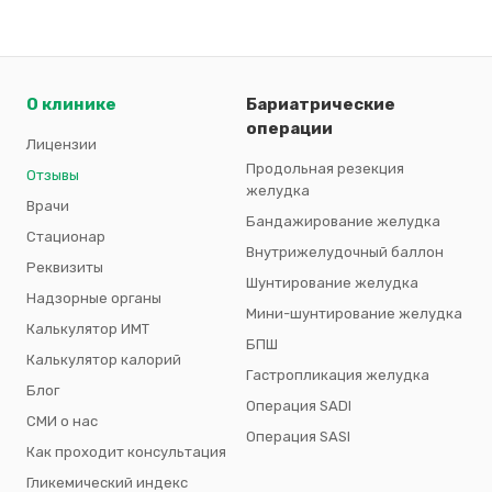
О клинике
Бариатрические
операции
Лицензии
Продольная резекция
Отзывы
желудка
Врачи
Бандажирование желудка
Стационар
Внутрижелудочный баллон
Реквизиты
Шунтирование желудка
Надзорные органы
Мини-шунтирование желудка
Калькулятор ИМТ
БПШ
Калькулятор калорий
Гастропликация желудка
Блог
Операция SADI
СМИ о нас
Операция SASI
Как проходит консультация
Гликемический индекс