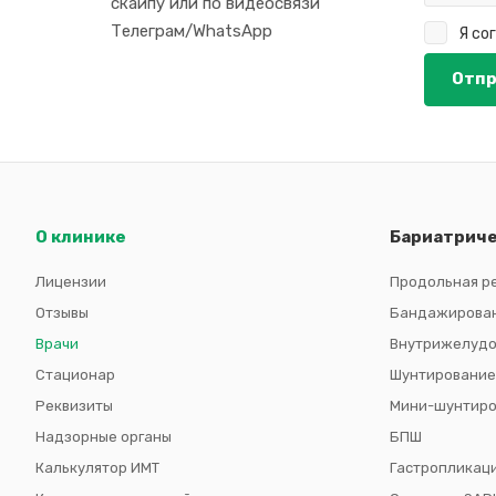
скайпу или по видеосвязи
Телеграм/WhatsApp
Я со
О клинике
Бариатриче
Лицензии
Продольная р
Отзывы
Бандажирова
Врачи
Внутрижелудо
Стационар
Шунтирование
Реквизиты
Мини-шунтиро
Надзорные органы
БПШ
Калькулятор ИМТ
Гастропликац