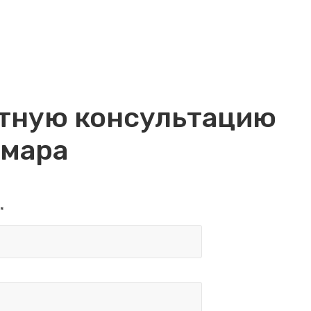
атную консультацию
чмара
*