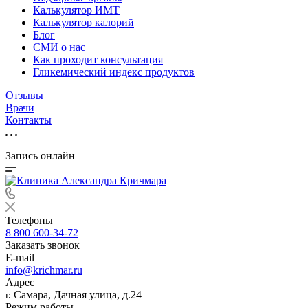
Калькулятор ИМТ
Калькулятор калорий
Блог
СМИ о нас
Как проходит консультация
Гликемический индекс продуктов
Отзывы
Врачи
Контакты
Запись онлайн
Телефоны
8 800 600-34-72
Заказать звонок
E-mail
info@krichmar.ru
Адрес
Самара, Дачная улица, д.24
г.
Режим работы