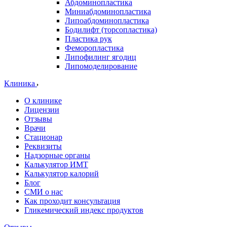
Абдоминопластика
Миниабдоминопластика
Липоабдоминопластика
Бодилифт (торсопластика)
Пластика рук
Феморопластика
Липофилинг ягодиц
Липомоделирование
Клиника
О клинике
Лицензии
Отзывы
Врачи
Стационар
Реквизиты
Надзорные органы
Калькулятор ИМТ
Калькулятор калорий
Блог
СМИ о нас
Как проходит консультация
Гликемический индекс продуктов