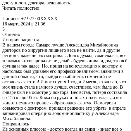
доступность доктора, вежливость.
Читать полностью
Пациент +7 927 00XXXXX
16 марта 2024 в 21:36
5
Отлично
История пациента
В нашем городе Самаре лучше Александра Михайловича
докторов по хирургии​ лишнего веса не найти, да и другие
регионы даже не рассматривал. Долго думал, сомневался, все
знакомые отговаривали: не делай - будешь инвалидом, это всё
ерунда и так далее. Но, придя на консультацию к доктору, я
настолько был удивлен его профессионализмом, знаниями в
данной области, что, выйдя из кабинета, сомнений не
осталось - я готов! И вот спустя 1 год и 2 месяца заявляю, что
моя жизнь стала намного лучше, счастливее, чем была до. В
январе был на осмотре у доктора. Вес встал, потеря составила
со 155 кг до 95 кг. Кожа на руках и ногах подтянулась, а вот
живот немного провис - образовался фартук. Осмотрели
совместно с доктором, приняли решение его убрать, в апреле
запланировал операцию абдоминопластику​ у Александра
Михайловича.
Понравилось
Из основных плюсов: - доктор всегда на связи; - знает всё о