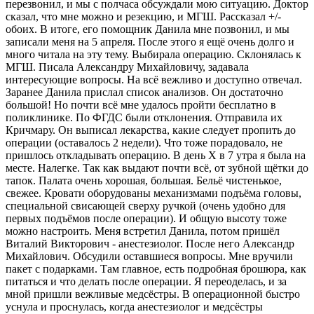
перезвонил, и мы с полчаса обсуждали мою ситуацию. Доктор
сказал, что мне можно и резекцию, и МГШ. Рассказал +/-
обоих. В итоге, его помощник Данила мне позвонил, и мы
записали меня на 5 апреля. После этого я ещё очень долго и
много читала на эту тему. Выбирала операцию. Склонялась к
МГШ. Писала Александру Михайловичу, задавала
интересующие вопросы. На всё вежливо и доступно отвечал.
Заранее Данила прислал список анализов​. Он достаточно
большой! Но почти всё мне удалось пройти бесплатно в
поликлинике. По ФГДС​ были отклонения. Отправила их
Кричмару. Он выписал лекарства, какие следует пропить до
операции (оставалось 2 недели). Что тоже порадовало, не
пришлось откладывать операцию. В день Х в 7 утра я была на
месте. Налегке. Так как выдают почти всё, от зубной щётки до
тапок. Палата очень хорошая, большая. Бельё чистенькое,
свежее. Кровати оборудованы механизмами подъёма головы,
специальной свисающей сверху ручкой (очень удобно для
первых подъёмов после операции). И общую высоту тоже
можно настроить. Меня встретил Данила, потом пришёл
Виталий Викторович - анестезиолог. После него Александр
Михайлович. Обсудили оставшиеся вопросы. Мне вручили
пакет с подарками. Там главное, есть подробная брошюра, как
питаться и что делать после операции. Я переоделась, и за
мной пришли вежливые медсёстры. В операционной быстро
уснула и проснулась, когда анестезиолог и медсёстры