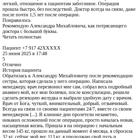
легкий, отношение к пациентам заботливое. Операция
прошла быстро, без последствий. Доктор всегда на связи, даже
после почти 1,5 лет после операции.
Понравилось
Рекомендую Александра Михайловича, как потрясающего
доктора с большой буквы.
Читать полностью
Пациент +7 917 42XXXXX
25 июня 2025 в 17:48
5
Отлично
История пациента
Обратилась к Александру Михайловичу после рекомендации
сестры, которая сделала у него операцию. Написала
менеджеру, врач перезвонил мне сам, собрал весь подробный
анамнез мой, все мои болячки, после консультации, решили
сделать резекцию желудка и выбрали удобную дату с врачом.
Врач от Бога, чуткий, внимательный, добрый, отзывчивый.
Всегда на связи со своими пациентами 24/7, вместе со своим
менеджером [...]. В клинике дни пролетели незаметно,
никаких осложнений после операции, просто началась новая,
насыщенная жизнь. Пришла я на операцию с начальным
весом 145 кг, прошло на данный момент 4 месяца, я сбросила
32 кг, сейчас мой вес 113 кг, я продолжаю свой путь и