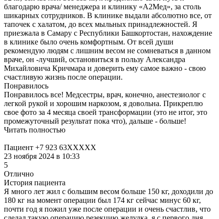
благодарю врача/ менеджера и клинику «А2Мед», за столь
шикарных сотрудников. В клинике выдали абсолютно все, от
тапочек с халатом, до всех мыльных принадлежностей. Я
приезжала в Самару с Республики Башкортостан, нахождение
в клинике было очень комфортным. От всей души
рекомендую людям с лишним весом не сомневаться в данном
враче, он -лучший, остановиться в пользу Александра
Михайловича Кричмара и доверить ему самое важно - свою
счастливую жизнь после операции.
Понравилось
Понравилось все! Медсестры, врач, конечно, анестезиолог с
легкой рукой и хорошим наркозом, я довольна. Прикреплю
свое фото за 4 месяца своей трансформации (это не итог, это
промежуточный результат пока что), дальше - больше!
Читать полностью
Пациент +7 923 63XXXXX
23 ноября 2024 в 10:33
5
Отлично
История пациента
Я много лет жил с большим весом больше 150 кг, доходили до
180 кг на момент операции был 174 кг сейчас минус 60 кг,
почти год я пожил уже после операции и очень счастлив, что
сделал такую операцию резекцию желудка, я с первого дня,