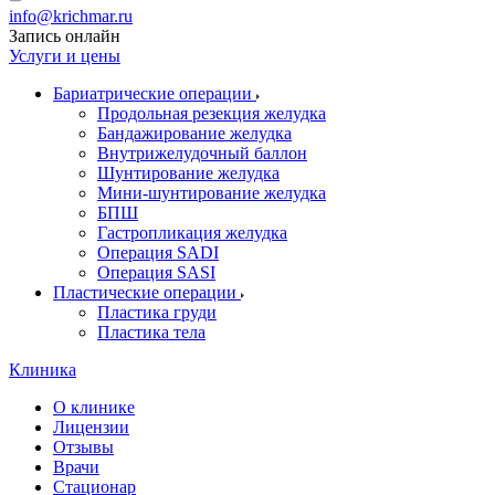
info@krichmar.ru
Запись онлайн
Услуги и цены
Бариатрические операции
Продольная резекция желудка
Бандажирование желудка
Внутрижелудочный баллон
Шунтирование желудка
Мини-шунтирование желудка
БПШ
Гастропликация желудка
Операция SADI
Операция SASI
Пластические операции
Пластика груди
Пластика тела
Клиника
О клинике
Лицензии
Отзывы
Врачи
Стационар