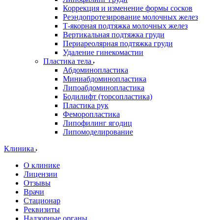
Коррекция и изменение формы сосков
Реэндопротезирование молочных желез
Т-якорная подтяжка молочных желез
Вертикальная подтяжка груди
Периареолярная подтяжка груди
Удаление гинекомастии
Пластика тела
Абдоминопластика
Миниабдоминопластика
Липоабдоминопластика
Бодилифт (торсопластика)
Пластика рук
Феморопластика
Липофилинг ягодиц
Липомоделирование
Клиника
О клинике
Лицензии
Отзывы
Врачи
Стационар
Реквизиты
Надзорные органы