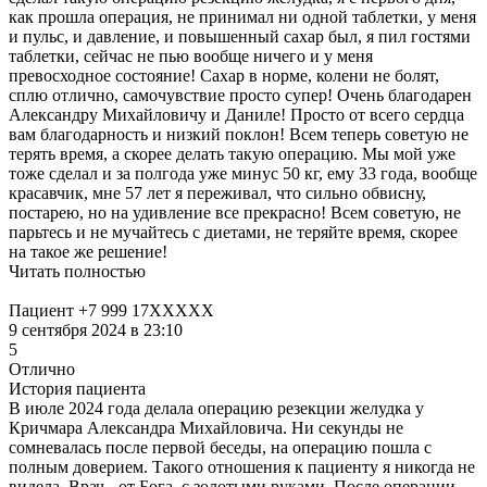
как прошла операция, не принимал ни одной таблетки, у меня
и пульс, и давление, и повышенный сахар был, я пил гостями
таблетки, сейчас не пью вообще ничего и у меня
превосходное состояние! Сахар в норме, колени не болят,
сплю отлично, самочувствие просто супер! Очень благодарен
Александру Михайловичу и Даниле! Просто от всего сердца
вам благодарность и низкий поклон! Всем теперь советую не
терять время, а скорее делать такую операцию. Мы мой уже
тоже сделал и за полгода уже минус 50 кг, ему 33 года, вообще
красавчик, мне 57 лет я переживал, что сильно обвисну,
постарею, но на удивление все прекрасно! Всем советую, не
парьтесь и не мучайтесь с диетами, не теряйте время, скорее
на такое же решение!
Читать полностью
Пациент +7 999 17XXXXX
9 сентября 2024 в 23:10
5
Отлично
История пациента
В июле 2024 года делала операцию резекции желудка у
Кричмара Александра Михайловича. Ни секунды не
сомневалась после первой беседы, на операцию пошла с
полным доверием. Такого отношения к пациенту я никогда не
видела. Врач - от Бога, с золотыми руками. После операции