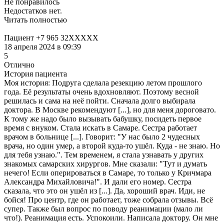
Не понравилось
Недостатков нет.
Читать полностью
Пациент +7 965 32XXXXX
18 апреля 2024 в 09:39
5
Отлично
История пациента
Моя история: Подруга сделала резекцию летом прошлого
года. Её результаты очень вдохновляют. Поэтому весной
решилась и сама на неё пойти. Сначала долго выбирала
доктора. В Москве рекомендуют [...], но для меня дороговато.
К тому же надо было вызывать бабушку, посидеть первое
время с внуком. Стала искать в Самаре. Сестра работает
врачом в больнице [...]. Говорит: "У нас было 2 чудесных
врача, но один умер, а второй куда-то ушёл. Куда - не знаю. Но
для тебя узнаю.". Тем временем, я стала узнавать у других
знакомых самарских хирургов. Мне сказали: "Тут и думать
нечего! Если оперироваться в Самаре, то только у Кричмара
Александра Михайловича!". И дали его номер. Сестра
сказала, что это он ушёл из [...]. Да, хороший врач. Иди, не
бойся! Про центр, где он работает, тоже собрала отзывы. Всё
супер. Также был вопрос по поводу реанимации (мало ли
что!). Реанимация есть. Успокоили. Написала доктору. Он мне