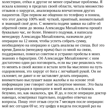
холестерин, отёки и другие не менее серьёзные проблемы. Я
искала клинику в пределах своей области, читала множество
отзывов о хирургах, анализировала впечатления других
пациентов. При первом же общении по телефону я поняла,
что этот доктор 100% мой: чуткий, приятный, внимательный
и знающий своё дело. С момента подачи заявки на сайте об
обратной связи до звонка Александра Михайловича прошёл
буквально час, не более. Немного подумав, я написала
менеджеру Александра Михайловича, назначили дату
операции на 12 июня, чтобы успеть собрать сумму,
необходимую на операцию и сдать анализы​ не спеша. Всё это
время Данила (менеджер врача) был со мной на связи,
поддерживал, помогал советом и устранял пробелы в моих
знаниях о бариатрии. Об Александре Михайловиче: с ним
достаточно один раз поговорить, если вы уже решились что-
то менять в своей жизни и встали хотя бы мысленно на путь
оздоровления, это хирург от бога с легчайшей рукой. Он не
склоняет, не давит и не заставляет делать операцию,
внимательно выслушает ваши жалобы и на основе этой
информации уже говорит своё экспертное мнение. Это была
первая операция в принципе в моей жизни, и я боялась
безумно, но, как оказалось, зря. И до, и после операции доктор
навещал, осматривал тщательно, подробно отвечал на
вопросы. Пишу этот отзыв спустя 7 месяцев после операции:
мой вес сегодня 69 кг, эту цифру я видела последний раз на