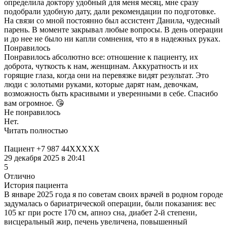
определила доктору удобный для меня месяц, мне сразу
подобрали удобную дату, дали рекомендации по подготовке.
На связи со мной постоянно был ассистент Данила, чудесный
парень. В моменте закрывал любые вопросы. В день операции
и до нее не было ни капли сомнения, что я в надежных руках.
Понравилось
Понравилось абсолютно все: отношение к пациенту, их
доброта, чуткость к нам, женщинам. Аккуратность и их
горящие глаза, когда они на перевязке видят результат. Это
люди с золотыми руками, которые дарят нам, девочкам,
возможность быть красивыми и уверенными в себе. Спасибо
вам огромное. 😘
Не понравилось
Нет.
Читать полностью
Пациент +7 987 44XXXXX
29 декабря 2025 в 20:41
5
Отлично
История пациента
В январе 2025 года я по советам своих врачей в родном городе
задумалась о бариатрической операции, были показания: вес
105 кг при росте 170 см, апноэ сна, диабет 2-й степени,
висцеральный жир, печень увеличена, повышенный