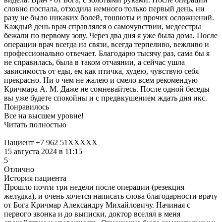
словно поспала, отходила немного только первый день, ни
разу не было никаких болей, тошноты и прочих осложнений.
Каждый день врач справлялся о самочувствии, медсестры
бежали по первому зову. Через два дня я уже была дома. После
операции врач всегда на связи, всегда терпеливо, вежливо и
профессионально отвечает. Благодарю тысячу раз, сама бы я
не справилась, была в таком отчаянии, а сейчас ушла
зависимость от еды, ем как птичка, худею, чувствую себя
прекрасно. Ни о чем не жалею и смело всем рекомендую
Кричмара А. М. Даже не сомневайтесь. После одной беседы
вы уже будете спокойны и с предвкушением ждать дня икс.
Понравилось
Все на высшем уровне!
Читать полностью
Пациент +7 962 51XXXXX
15 августа 2024 в 11:15
5
Отлично
История пациента
Прошло почти три недели после операции (резекция
желудка), и очень хочется написать слова благодарности врачу
от Бога Кричмар Александру Михайловичу. Начиная с
первого звонка и до выписки, доктор вселял в меня