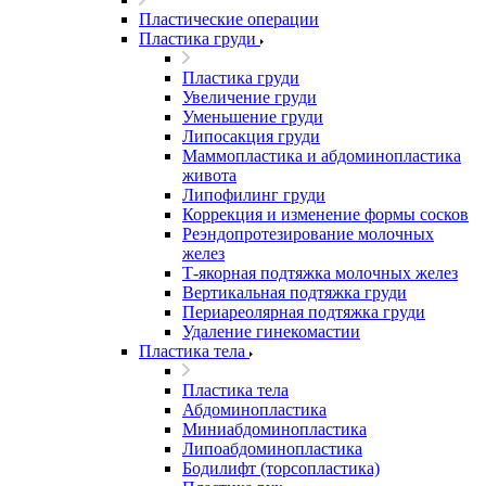
Пластические операции
Пластика груди
Пластика груди
Увеличение груди
Уменьшение груди
Липосакция груди
Маммопластика и абдоминопластика
живота
Липофилинг груди
Коррекция и изменение формы сосков
Реэндопротезирование молочных
желез
Т-якорная подтяжка молочных желез
Вертикальная подтяжка груди
Периареолярная подтяжка груди
Удаление гинекомастии
Пластика тела
Пластика тела
Абдоминопластика
Миниабдоминопластика
Липоабдоминопластика
Бодилифт (торсопластика)