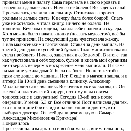
привезли меня в палату. Сама перелезла на свою кровать и
разрешили дальше спать. Ничего не болело! Весь день спала!
Просыпалась, ставили капельницу​. Отписалась коротко
родным и дальше спать. К вечеру была более бодрой. Спать
уже не хотелось. Читала книгу. Ничего не болело! Не
тошнило! Вечером сходила, налила себе водички из кулера.
Хотя можно было нажать кнопку (позвать медсестру), всё бы
тут же принесли. На следующий день чувствовала жажду.
Пила малюсенькими глоточками. Стакан за день выпила. На
третий день дали вкуснейший бульон. Тоже мини-глоточками
стала пробовать. Ничего, зашёл как к себе домой. В итоге, так
как чувствовала я себя хорошо, бульон и кисель мой организм
не отвергал, вечером в воскресенье меня выписали. И я сама
на машине уехала домой! Была слабость. Но не так чтобы
прям еле дошла до машины. Нет. Я ещё и в магазин зашла, и в
аптеку. На 10-ый день съездила в клинику. Александр
Михайлович сам снял швы. Всё очень красиво выглядит! Он
же ещё и пластический хирург, поэтому швы совсем
тонюсенькие и аккуратные! Сегодня 13-ый день после
операции. У меня -5,3 кг. Всё отлично! Пост написала для тех,
кто в принципе боится идти на операцию и для тех, кто
выбирает доктора. От всей души рекомендую в Самаре
Александра Михайловича Кричмара!
Понравилось
Профессионализм доктора и всей команды, внимательность,