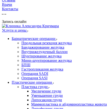
Отзывы
Врачи
Контакты
Запись онлайн
Услуги и цены
Бариатрические операции
Продольная резекция желудка
Бандажирование желудка
Внутрижелудочный баллон
Шунтирование желудка
Мини-шунтирование желудка
БПШ
Гастропликация желудка
Операция SADI
Операция SASI
Пластические операции
Пластика груди
Увеличение груди
Уменьшение груди
Липосакция груди
Маммопластика и абдоминопластика живота
Липофилинг груди