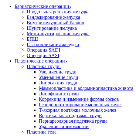
Бариатрические операции
Продольная резекция желудка
Бандажирование желудка
Внутрижелудочный баллон
Шунтирование желудка
Мини-шунтирование желудка
БПШ
Гастропликация желудка
Операция SADI
Операция SASI
Пластические операции
Пластика груди
Увеличение груди
Уменьшение груди
Липосакция груди
Маммопластика и абдоминопластика живота
Липофилинг груди
Коррекция и изменение формы сосков
Реэндопротезирование молочных желез
Т-якорная подтяжка молочных желез
Вертикальная подтяжка груди
Периареолярная подтяжка груди
Удаление гинекомастии
Пластика тела