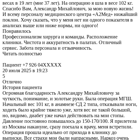
весах в 19 лет (мне 37 лет). На операцию я шла в весе 102 кг.
Спасибо Вам, Александр Михайлович, за мою новую жизнь!
И всему персоналу медицинского центра «А2Мед» нижайший
поклон. Хочу сказать, что у меня нет ни одного показателя в
анализах выше или ниже нормы, ни одного!
Понравилось
Профессионализм хирурга и команды. Расположение
клиники. Чистота и аккуратность в палатах. Отличный
сервис. Забота персонала и отзывчивость.
Читать полностью
Пациент +7 926 04XXXXX
20 июля 2025 в 19:23
5
Отлично
История пациента
Огромная благодарность Александру Михайловичу за
чуткость, понимание, и золотые руки. Была операция МГШ.
Начальный вес 101 кг, в анамнезе СД​ 2 типа, отказывали ноги,
ходить было крайне тяжело уже, хотя вес не такой большой,
но, видимо, диабет уже начал действовать на мои стопы.
Давление постоянно повышалось до 150-170/100. Я прилетела
из Москвы накануне, сразу поехала к врачу, меня встретили.
Операция прошла идеально от прихода в клинику до
выписки. Все страхи мои были напрасными. Наркоз очень