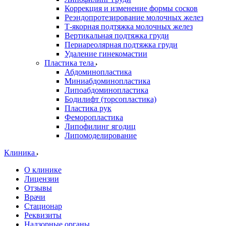
Коррекция и изменение формы сосков
Реэндопротезирование молочных желез
Т-якорная подтяжка молочных желез
Вертикальная подтяжка груди
Периареолярная подтяжка груди
Удаление гинекомастии
Пластика тела
Абдоминопластика
Миниабдоминопластика
Липоабдоминопластика
Бодилифт (торсопластика)
Пластика рук
Феморопластика
Липофилинг ягодиц
Липомоделирование
Клиника
О клинике
Лицензии
Отзывы
Врачи
Стационар
Реквизиты
Надзорные органы