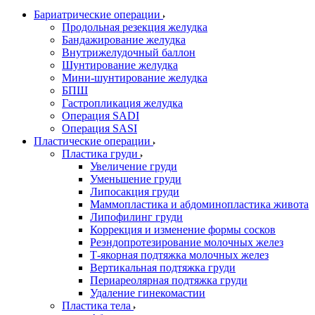
Бариатрические операции
Продольная резекция желудка
Бандажирование желудка
Внутрижелудочный баллон
Шунтирование желудка
Мини-шунтирование желудка
БПШ
Гастропликация желудка
Операция SADI
Операция SASI
Пластические операции
Пластика груди
Увеличение груди
Уменьшение груди
Липосакция груди
Маммопластика и абдоминопластика живота
Липофилинг груди
Коррекция и изменение формы сосков
Реэндопротезирование молочных желез
Т-якорная подтяжка молочных желез
Вертикальная подтяжка груди
Периареолярная подтяжка груди
Удаление гинекомастии
Пластика тела