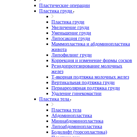
Пластические операции
Пластика груди
Пластика груди
Увеличение груди
Уменьшение груди
Липосакция груди
Маммопластика и абдоминопластика
живота
Липофилинг груди
Коррекция и изменение формы сосков
Реэндопротезирование молочных
желез
Т-якорная подтяжка молочных желез
Вертикальная подтяжка груди
Периареолярная подтяжка груди
Удаление гинекомастии
Пластика тела
Пластика тела
Абдоминопластика
Миниабдоминопластика
Липоабдоминопластика
Бодилифт (торсопластика)