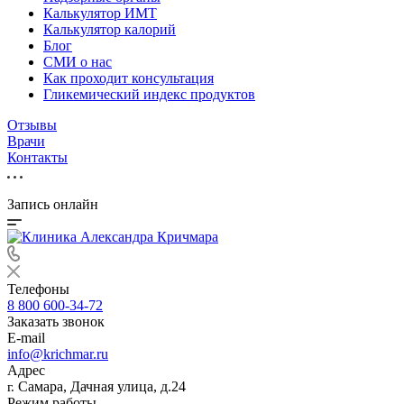
Калькулятор ИМТ
Калькулятор калорий
Блог
СМИ о нас
Как проходит консультация
Гликемический индекс продуктов
Отзывы
Врачи
Контакты
Запись онлайн
Телефоны
8 800 600-34-72
Заказать звонок
E-mail
info@krichmar.ru
Адрес
Самара, Дачная улица, д.24
г.
Режим работы