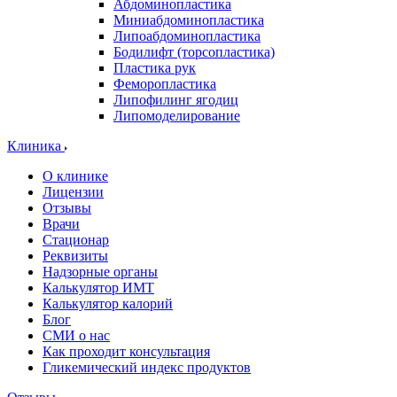
Абдоминопластика
Миниабдоминопластика
Липоабдоминопластика
Бодилифт (торсопластика)
Пластика рук
Феморопластика
Липофилинг ягодиц
Липомоделирование
Клиника
О клинике
Лицензии
Отзывы
Врачи
Стационар
Реквизиты
Надзорные органы
Калькулятор ИМТ
Калькулятор калорий
Блог
СМИ о нас
Как проходит консультация
Гликемический индекс продуктов