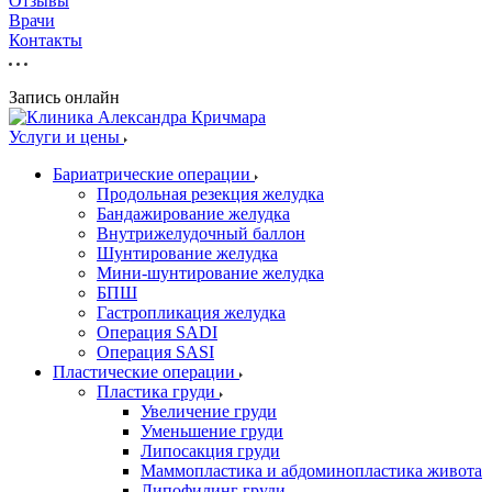
Отзывы
Врачи
Контакты
Запись онлайн
Услуги и цены
Бариатрические операции
Продольная резекция желудка
Бандажирование желудка
Внутрижелудочный баллон
Шунтирование желудка
Мини-шунтирование желудка
БПШ
Гастропликация желудка
Операция SADI
Операция SASI
Пластические операции
Пластика груди
Увеличение груди
Уменьшение груди
Липосакция груди
Маммопластика и абдоминопластика живота
Липофилинг груди