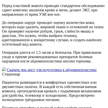
Перед пластикой живота проводят стандартное обследование:
сдают комплекс анализов крови и мочи, делают ЭКГ, при
направлении от врача УЗИ вен ног.
До операции хирург проводит оценку количества кожи,
которую надо удалить, жировой ткани и отложений на талии.
Он проверяет наличие рубцов, грыж, слабости мышц и
диастаза. Это нужно, чтобы выбрать технику,
адаптированную к конкретному случаю, и создать наиболее
эстетичный вид живота.
Операция длится от 1,5 часов и безопасна. При правильном
уходе и приеме рекомендованных препаратов болевые
ощущения после абдоминопластики вполне терпимы.
Скачать чек-лист для подготовки к абдоминопластике
Стационар
Пациенты размещаются в комфортных одноместных или
двухместных палатах. В каждой есть собственная ванная
комната, ортопедическая кровать с подъёмным механизмом
для удобства, телевизор и холодильник. Предусмотрено
полноценное трёхразовое питание.
Приятная атмосфера и полный набор удобств создают