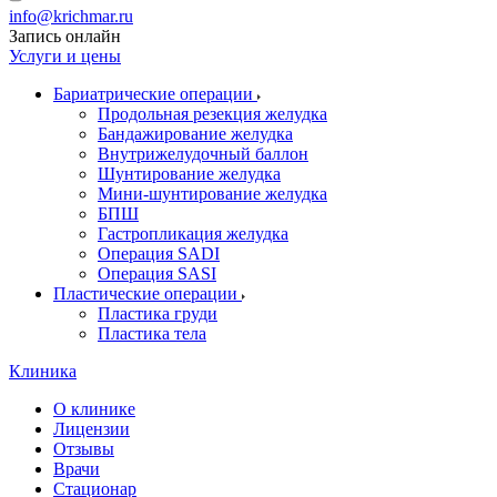
info@krichmar.ru
Запись онлайн
Услуги и цены
Бариатрические операции
Продольная резекция желудка
Бандажирование желудка
Внутрижелудочный баллон
Шунтирование желудка
Мини-шунтирование желудка
БПШ
Гастропликация желудка
Операция SADI
Операция SASI
Пластические операции
Пластика груди
Пластика тела
Клиника
О клинике
Лицензии
Отзывы
Врачи
Стационар