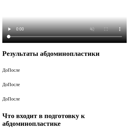
Результаты абдоминопластики
До
После
До
После
До
После
Что входит в подготовку к
абдоминопластике