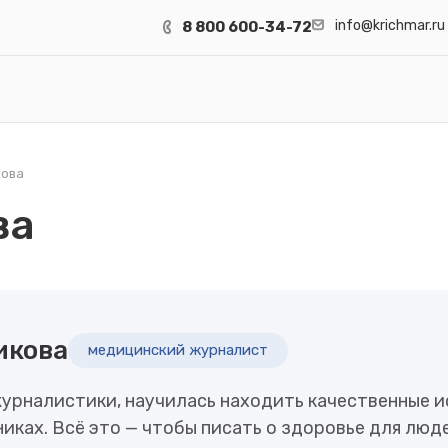
info@krichmar.ru
8 800 600-34-72
кова
ва
икова
медицинский журналист
урналистики, научилась находить качественные и
ках. Всё это — чтобы писать о здоровье для люд