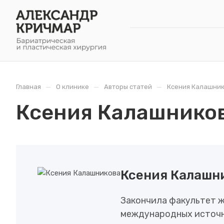
—
—
—
Главная
О клинике
Авторы статей
Ксения Калашни
Ксения Калашнико
Ксения Калашн
Закончила факультет ж
международных источни